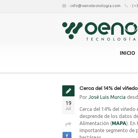
:
info@oenotecnologia.com
: (+
INICIO
Cerca del 14% del viñedo
Por
José Luis Murcia
des
19
Jul
Cerca del 14% del viñedo 
desprende de los datos de 
Alimentación (
MAPA
). En
importante segmento de pr
hectáreas.